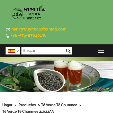

nancywuyitea@foxmail.com
+86-579-87640136


Alte

>
Hogar
>
Productos
Té Verde Té Chunmee
>
Té Verde Té Chunmee 41022AA