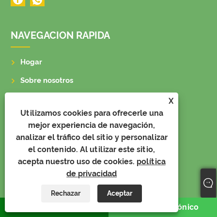
NAVEGACION RAPIDA
Hogar
Sobre nosotros
Productos
X
Utilizamos cookies para ofrecerle una
Noticias
mejor experiencia de navegación,
Video
analizar el tráfico del sitio y personalizar
el contenido. Al utilizar este sitio,
Enviar Consulta
acepta nuestro uso de cookies.
política
Contáctenos
de privacidad
Rechazar
Aceptar
PRODUCTOS
whatsapp
Correo electrónico