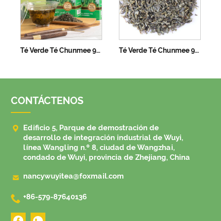
Té Verde Té Chunmee 9368
Té Verde Té Chunmee 9367
CONTÁCTENOS

Edificio 5, Parque de demostración de
desarrollo de integración industrial de Wuyi,
línea Wangling n.º 8, ciudad de Wangzhai,
condado de Wuyi, provincia de Zhejiang, China

nancywuyitea@foxmail.com

+86-579-87640136